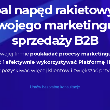
al napęd rakietowy
wojego marketingu
sprzedaży B2B
ojej firmie
poukładać procesy marketingu
ć i efektywnie wykorzystywać Platformę 
y pozyskiwać więcej klientów i zwiększać prz