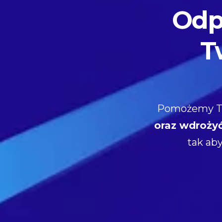
Odp
T
Pomożemy Tw
oraz wdroży
tak ab