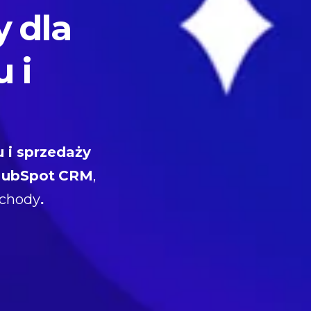
 dla
 i
 i sprzedaży
HubSpot
CRM
,
ychody
.