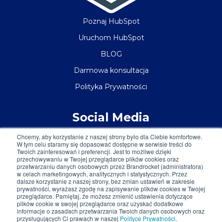
Poznaj HubSpot
Uruchom HubSpot
BLOG
Darmowa konsultacja
Polityka Prywatności
Social Media
Chcemy, aby korzystanie z naszej strony było dla Ciebie komfortowe.
W tym celu staramy się dopasować dostępne w serwisie treści do
Twoich zainteresowań i preferencji. Jest to możliwe dzięki
przechowywaniu w Twojej przeglądarce plików cookies oraz
przetwarzaniu danych osobowych przez Brandrocket (administratora)
w celach marketingowych, analitycznych i statystycznych. Przez
dalsze korzystanie z naszej strony, bez zmian ustawień w zakresie
prywatności, wyrażasz zgodę na zapisywanie plików cookies w Twojej
przeglądarce. Pamiętaj, że możesz zmienić ustawienia dotyczące
plików cookie w swojej przeglądarce oraz uzyskać dodatkowe
informacje o zasadach przetwarzania Twoich danych osobowych oraz
przysługujących Ci prawach w naszej
Polityce Prywatności
.