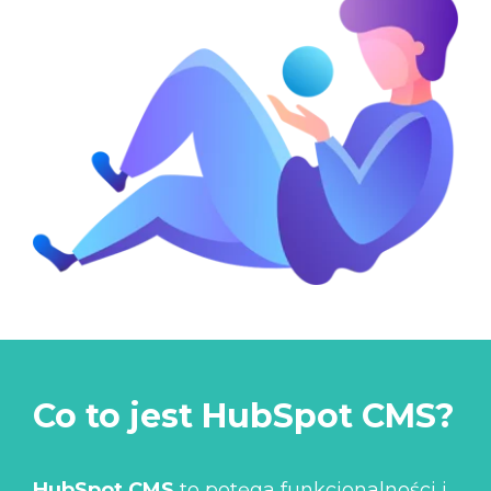
Co to jest HubSpot CMS?
HubSpot CMS
to potęga funkcjonalności i